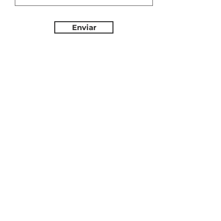
Enviar
Made in Dubral | Todos os direitos reservados |
Canal de denúncia