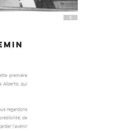
EMIN
ette première
s Alberto, qui
nous regardons
rédibilité, de
rder l’avenir