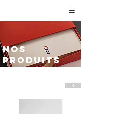
nOS
produits
Hardware and accessories for
aluminium frames catalog